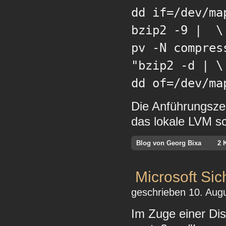
dd if=/dev/ma
bzip2 -9 | \
pv -N compres
"bzip2 -d | \
dd of=/dev/ma
Die Anführungszei
das lokale LVM sc
Blog von Georg Bixa
2 
Microsoft Sic
geschrieben 10. Augu
Im Zuge einer Dis