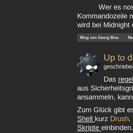
Wer es nos
Kommandozeile mit
wird bei Midnight
Blog von Georg Bixa
Ne
Up to d
geschriebe
Das
rege
aus Sicherheitsgr
ansammeln, kann 
Zum Glück gibt e
Shell
kurz
Drush
.
Skripte
einbinden