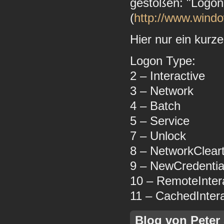
gestoßen: "Logon
(
http://www.windo
Hier nur ein kurze
Logon Type:
2 – Interactive
3 – Network
4 – Batch
5 – Service
7 – Unlock
8 – NetworkClear
9 – NewCredentia
10 – RemoteInter
11 – CachedIntera
Blog von Peter