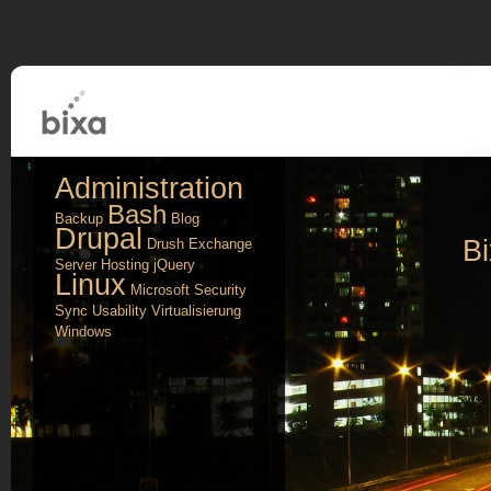
Administration
Bash
Backup
Blog
Drupal
B
Drush
Exchange
Server
Hosting
jQuery
Linux
Microsoft
Security
Sync
Usability
Virtualisierung
Windows