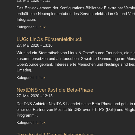
28. Mai 2020 - 7:13
Das Entwicklerteam der Konfigurations-Bibliothek Elektra hat Versio
enthält eine Neuimplementation des Servers elektrad in Go und V
Integration.
Kategorien:
Linux
LUG: LinOs Fürstenfeldbruck
27. Mai 2020 - 13:16
Wir sind ein Stammtisch von Linux & OpenSource Freunden, die sic
zusammensetzen und austauschen. 2 weitere Donnerstage im Monat s
OpenSource geplant. Interessierte Menschen und Neulinge sind herz
Umstieg.
Kategorien:
Linux
NextDNS verlässt die Beta-Phase
27. Mai 2020 - 12:13
Der DNS-Anbieter NextDNS beendet seine Beta-Phase und geht in d
einer der Partner von Mozilla für DNS over HTTPS (DoH) und Mitgli
Programm«.
Kategorien:
Linux
Tuxedo stellt Gamer-Notebook vor