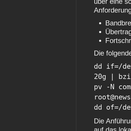
über eine s
Anforderun
Bandbre
Übertra
Fortsch
Die folgend
dd if=/de
20g | bz
pv -N com
root@news
dd of=/de
Die Anführu
auf das lok